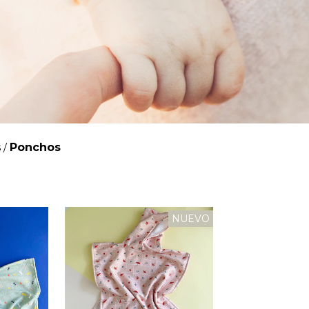
s
Ponchos
/
NUEVO