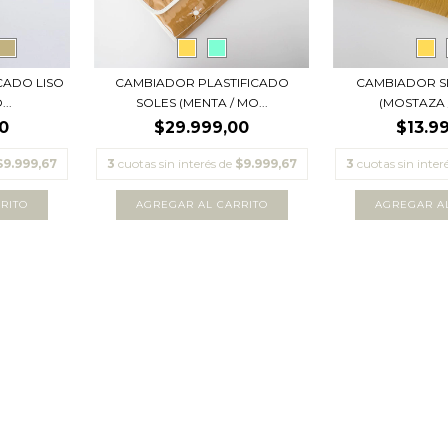
CADO LISO
CAMBIADOR PLASTIFICADO
CAMBIADOR S
..
SOLES (MENTA / MO...
(MOSTAZA 
0
$29.999,00
$13.9
$9.999,67
3
cuotas sin interés de
$9.999,67
3
cuotas sin inter
RITO
AGREGAR AL CARRITO
AGREGAR A